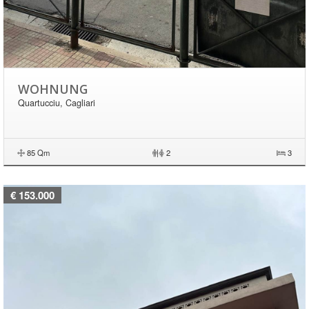
WOHNUNG
Quartucciu, Cagliari
85 Qm
|
2
3
€ 153.000