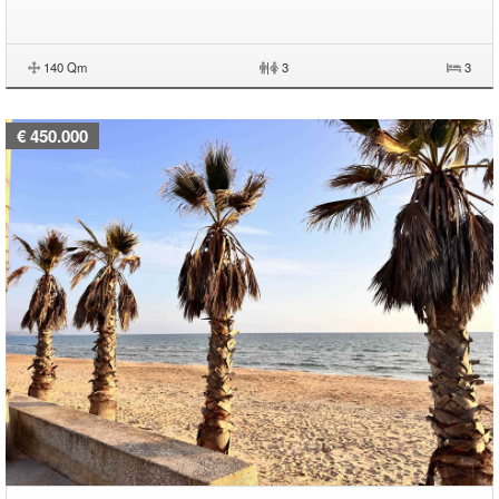
140 Qm
|
3
3
€ 450.000