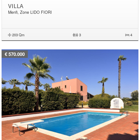
VILLA
Menfi, Zone LIDO FIORI
203 Qm
|
3
4
€ 570.000