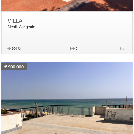
VILLA
Menfi, Agrigento
200 Qm
|
3
4
€ 900.000