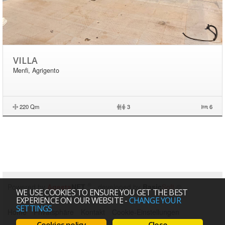
VILLA
Menfi, Agrigento
220 Qm
|
3
6
®
Powered by
Agesta
NET
- developed by
Basic
Soft
©
WE USE COOKIES TO ENSURE YOU GET THE BEST
EXPERIENCE ON OUR WEBSITE
-
CHANGE YOUR
SETTINGS
Home
Privatsphäre
Kontakt
Cookie-Einstellungen