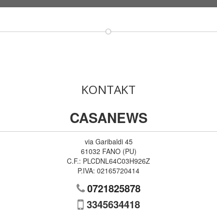
KONTAKT
CASANEWS
via Garibaldi 45
61032
FANO
(
PU
)
C.F.:
PLCDNL64C03H926Z
P.IVA:
02165720414
0721825878
3345634418