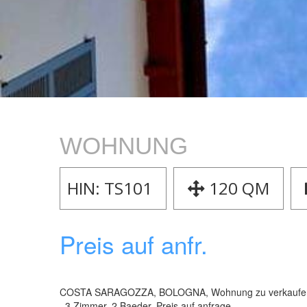
WOHNUNG
HIN:
TS101
120 QM
Preis auf anfr.
COSTA SARAGOZZA, BOLOGNA, Wohnung zu verkaufen von
, 3 Zimmer, 2 Baeder, Preis auf anfrage