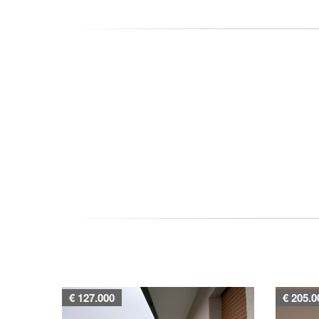
€ 127.000
€ 205.0