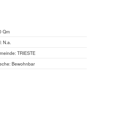
0 Qm
: N.a.
meinde:
TRIESTE
eche:
Bewohnbar